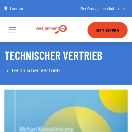
London
offer@assignmenthub.co.uk
GET OFFER
TECHNISCHER VERTRIEB
Technischer Vertrieb