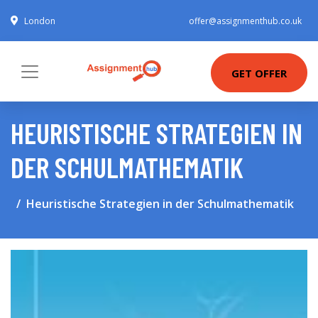
London
offer@assignmenthub.co.uk
GET OFFER
HEURISTISCHE STRATEGIEN IN
DER SCHULMATHEMATIK
Heuristische Strategien in der Schulmathematik