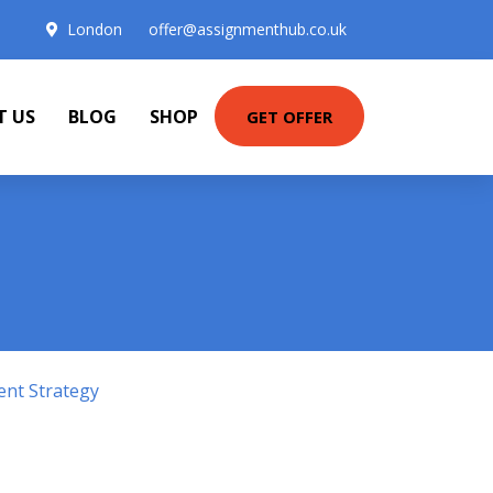
London
offer@assignmenthub.co.uk
T US
BLOG
SHOP
GET OFFER
ent Strategy