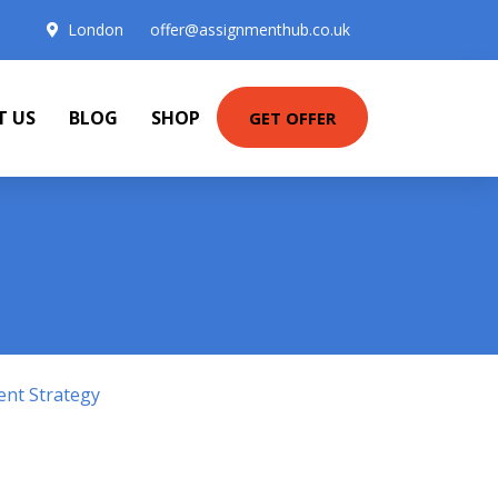
London
offer@assignmenthub.co.uk
T US
BLOG
SHOP
GET OFFER
ent Strategy