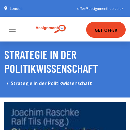
London
offer@assignmenthub.co.uk
GET OFFER
STRATEGIE IN DER
POLITIKWISSENSCHAFT
Strategie in der Politikwissenschaft