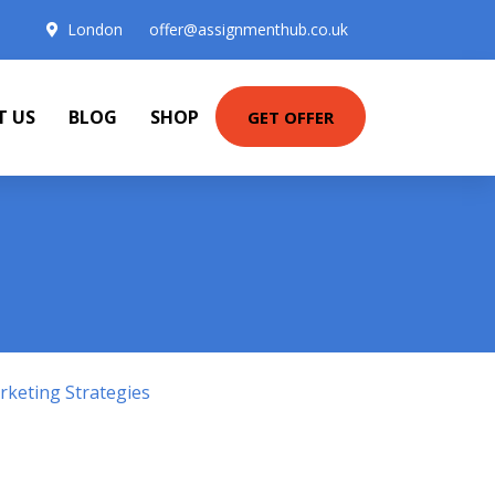
London
offer@assignmenthub.co.uk
T US
BLOG
SHOP
GET OFFER
keting Strategies