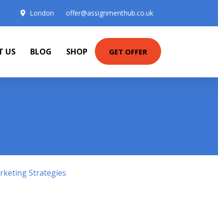
London
offer@assignmenthub.co.uk
T US
BLOG
SHOP
GET OFFER
keting Strategies