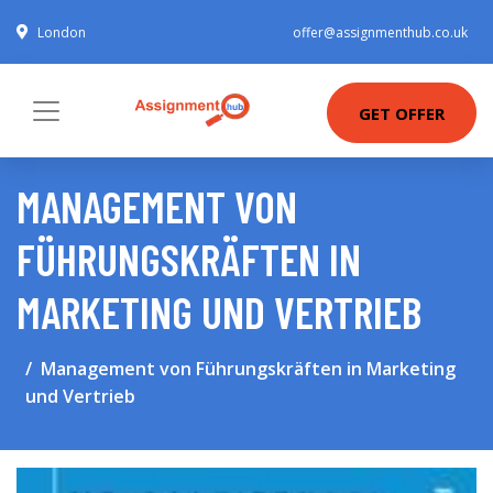
London
offer@assignmenthub.co.uk
GET OFFER
MANAGEMENT VON
FÜHRUNGSKRÄFTEN IN
MARKETING UND VERTRIEB
Management von Führungskräften in Marketing
und Vertrieb