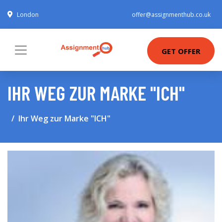
London
offer@assignmenthub.co.uk
GET OFFER
IHR WEG ZUR MARKE "ICH"
Ihr Weg zur Marke "ICH"