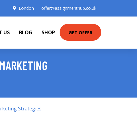
London
offer@assignmenthub.co.uk
T US
BLOG
SHOP
GET OFFER
-MARKETING
keting Strategies