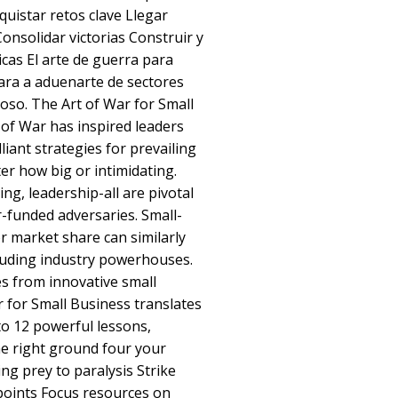
quistar retos clave Llegar
onsolidar victorias Construir y
icas El arte de guerra para
ra a aduenarte de sectores
ioso. The Art of War for Small
of War has inspired leaders
lliant strategies for prevailing
r how big or intimidating.
ing, leadership-all are pivotal
r-funded adversaries. Small-
r market share can similarly
luding industry powerhouses.
es from innovative small
 for Small Business translates
nto 12 powerful lessons,
he right ground four your
ing prey to paralysis Strike
points Focus resources on