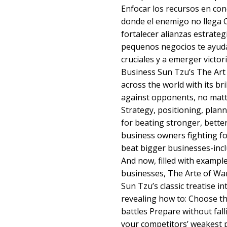
Enfocar los recursos en con
donde el enemigo no llega C
fortalecer alianzas estrateg
pequenos negocios te ayuda
cruciales y a emerger victor
Business Sun Tzu’s The Art 
across the world with its bri
against opponents, no matte
Strategy, positioning, plann
for beating stronger, bette
business owners fighting fo
beat bigger businesses-inc
And now, filled with exampl
businesses, The Arte of War
Sun Tzu’s classic treatise i
revealing how to: Choose t
battles Prepare without fall
your competitors’ weakest 