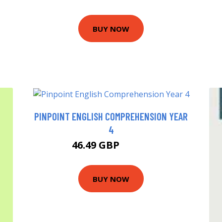
BUY NOW
PINPOINT ENGLISH COMPREHENSION YEAR
4
46.49 GBP
51.49 GBP
BUY NOW