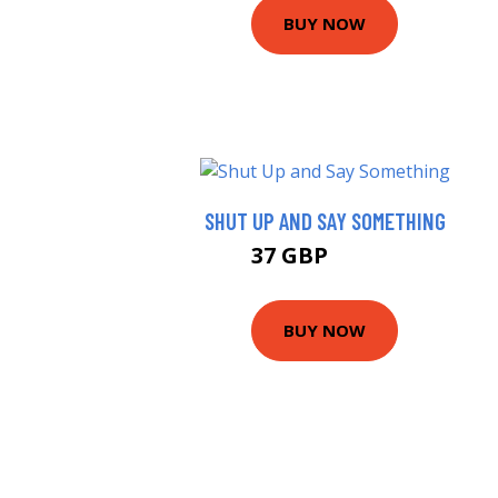
BUY NOW
SHUT UP AND SAY SOMETHING
37 GBP
40.73 GBP
BUY NOW