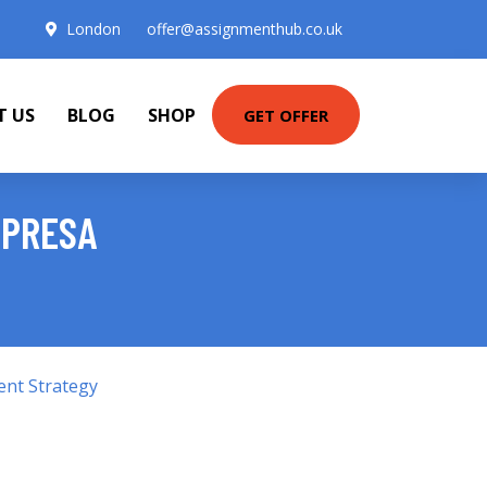
London
offer@assignmenthub.co.uk
T US
BLOG
SHOP
GET OFFER
MPRESA
ent Strategy