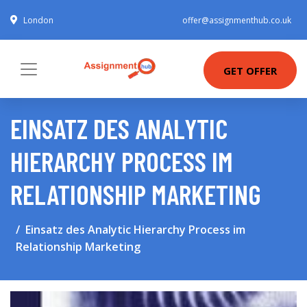
London
offer@assignmenthub.co.uk
GET OFFER
EINSATZ DES ANALYTIC
HIERARCHY PROCESS IM
RELATIONSHIP MARKETING
Einsatz des Analytic Hierarchy Process im
Relationship Marketing