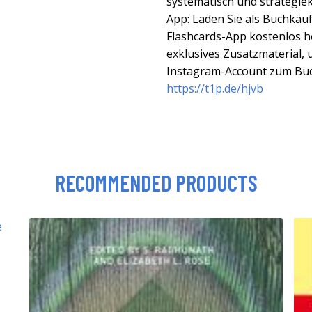
systematisch und strategie
App: Laden Sie als Buchkäu
Flashcards-App kostenlos h
exklusives Zusatzmaterial, 
Instagram-Account zum Buch
https://t1p.de/hjvb
RECOMMENDED PRODUCTS