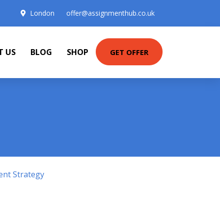
London
offer@assignmenthub.co.uk
T US
BLOG
SHOP
GET OFFER
ent Strategy