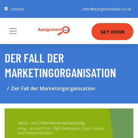
London
offer@assignmenthub.co.uk
GET OFFER
DER FALL DER
MARKETINGORGANISATION
Der Fall der Marketingorganisation