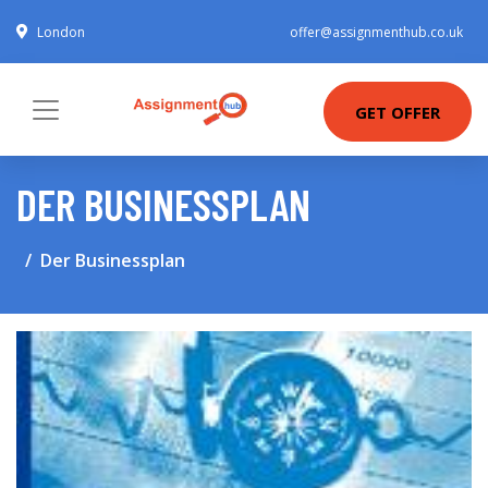
London
offer@assignmenthub.co.uk
GET OFFER
DER BUSINESSPLAN
Der Businessplan